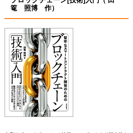
ブロックチェーン[技術]入門（ 田
篭 照博 作）